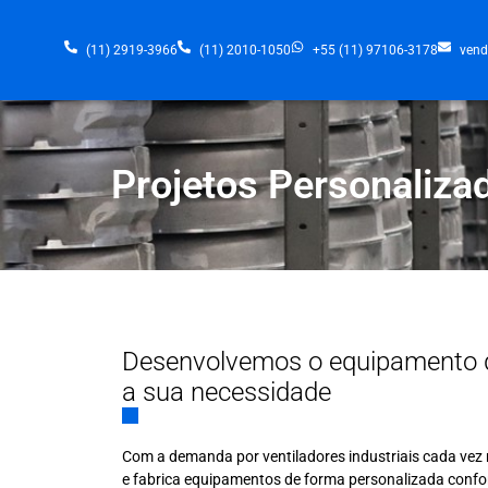
(11) 2919-3966
(11) 2010-1050
+55 (11) 97106-3178
vend
Projetos Personaliza
Desenvolvemos o equipamento 
a sua necessidade
Com a demanda por ventiladores industriais cada vez 
e fabrica equipamentos de forma personalizada confo