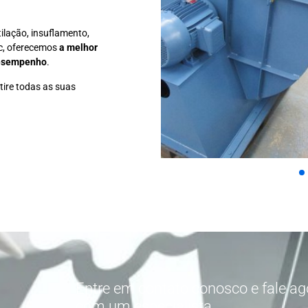
tilação, insuflamento,
tc, oferecemos
a melhor
desempenho
.
tire todas as suas
Entre em contato conosco e fale 
com um especialista.