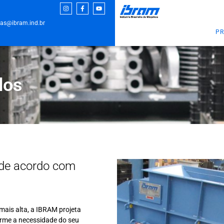
as@ibram.ind.br
PR
dos
de acordo com
mais alta, a IBRAM projeta
rme a necessidade do seu