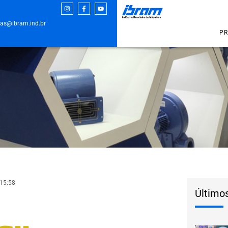
as@ibram.ind.br
PR
15:58
Último