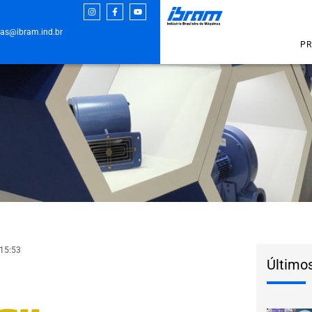
as@ibram.ind.br
PR
15:53
Último