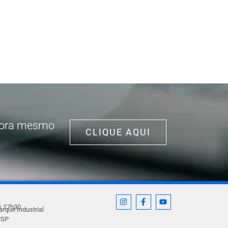
agora mesmo
CLIQUE AQUI
s 17h30​
arque Industrial
/SP