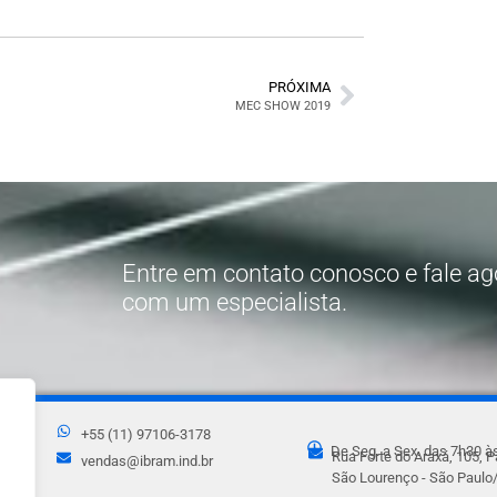
PRÓXIMA
MEC SHOW 2019
Entre em contato conosco e fale 
com um especialista.
+55 (11) 97106-3178
De Seg. a Sex. das 7h30 à
Rua Forte do Araxá, 105, P
vendas@ibram.ind.br
São Lourenço - São Paulo